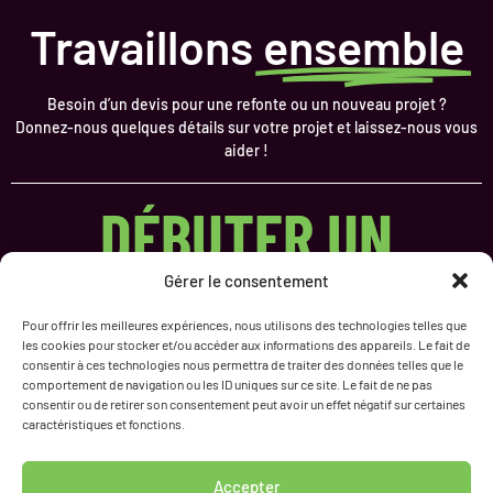
Travaillons
ensemble
Besoin d’un devis pour une refonte ou un nouveau projet ?
Donnez-nous quelques détails sur votre projet et laissez-nous vous
aider !
DÉBUTER UN
PROJET
Gérer le consentement
Pour offrir les meilleures expériences, nous utilisons des technologies telles que
les cookies pour stocker et/ou accéder aux informations des appareils. Le fait de
consentir à ces technologies nous permettra de traiter des données telles que le
comportement de navigation ou les ID uniques sur ce site. Le fait de ne pas
NAVIGATION
Portfolio
consentir ou de retirer son consentement peut avoir un effet négatif sur certaines
caractéristiques et fonctions.
À Propos
Accueil
Actualités
Site Vitrine
Nous Contacter
Accepter